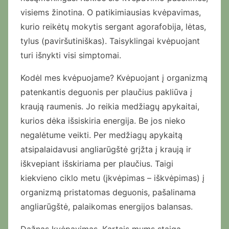
visiems žinotina. O patikimiausias kvėpavimas,
kurio reikėtų mokytis sergant agorafobija, lėtas,
tylus (paviršutiniškas). Taisyklingai kvėpuojant
turi išnykti visi simptomai.
Kodėl mes kvėpuojame? Kvėpuojant į organizmą
patenkantis deguonis per plaučius pakliūva į
kraują raumenis. Jo reikia medžiagų apykaitai,
kurios dėka išsiskiria energija. Be jos nieko
negalėtume veikti. Per medžiagų apykaitą
atsipalaidavusi angliarūgštė grįžta į kraują ir
iškvepiant išskiriama per plaučius. Taigi
kiekvieno ciklo metu (įkvėpimas – iškvėpimas) į
organizmą pristatomas deguonis, pašalinama
angliarūgštė, palaikomas energijos balansas.