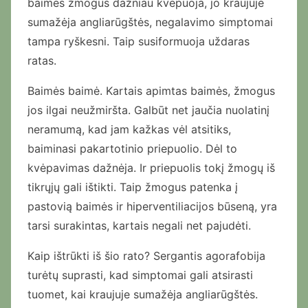
baimės žmogus dažniau kvėpuoja, jo kraujuje
sumažėja angliarūgštės, negalavimo simptomai
tampa ryškesni. Taip susiformuoja uždaras
ratas.
Baimės baimė. Kartais apimtas baimės, žmogus
jos ilgai neužmiršta. Galbūt net jaučia nuolatinį
neramumą, kad jam kažkas vėl atsitiks,
baiminasi pakartotinio priepuolio. Dėl to
kvėpavimas dažnėja. Ir priepuolis tokį žmogų iš
tikrųjų gali ištikti. Taip žmogus patenka į
pastovią baimės ir hiperventiliacijos būseną, yra
tarsi surakintas, kartais negali net pajudėti.
Kaip ištrūkti iš šio rato? Sergantis agorafobija
turėtų suprasti, kad simptomai gali atsirasti
tuomet, kai kraujuje sumažėja angliarūgštės.