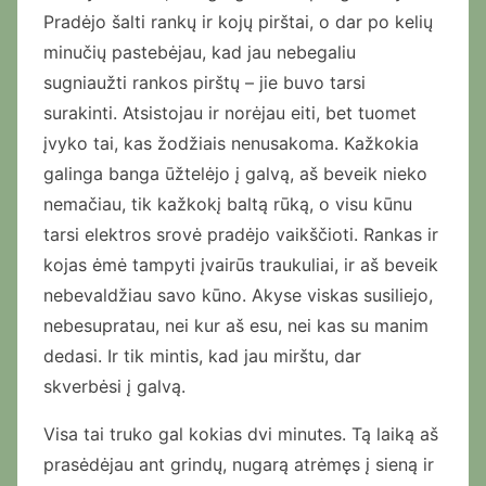
Pradėjo šalti rankų ir kojų pirštai, o dar po kelių
minučių pastebėjau, kad jau nebegaliu
sugniaužti rankos pirštų – jie buvo tarsi
surakinti. Atsistojau ir norėjau eiti, bet tuomet
įvyko tai, kas žodžiais nenusakoma. Kažkokia
galinga banga ūžtelėjo į galvą, aš beveik nieko
nemačiau, tik kažkokį baltą rūką, o visu kūnu
tarsi elektros srovė pradėjo vaikščioti. Rankas ir
kojas ėmė tampyti įvairūs traukuliai, ir aš beveik
nebevaldžiau savo kūno. Akyse viskas susiliejo,
nebesupratau, nei kur aš esu, nei kas su manim
dedasi. Ir tik mintis, kad jau mirštu, dar
skverbėsi į galvą.
Visa tai truko gal kokias dvi minutes. Tą laiką aš
prasėdėjau ant grindų, nugarą atrėmęs į sieną ir