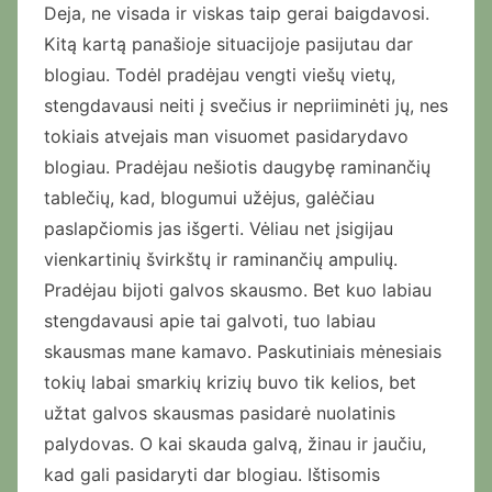
Deja, ne visada ir viskas taip gerai baigdavosi.
Kitą kartą panašioje situacijoje pasijutau dar
blogiau. Todėl pradėjau vengti viešų vietų,
stengdavausi neiti į svečius ir nepriiminėti jų, nes
tokiais atvejais man visuomet pasidarydavo
blogiau. Pradėjau nešiotis daugybę raminančių
tablečių, kad, blogumui užėjus, galėčiau
paslapčiomis jas išgerti. Vėliau net įsigijau
vienkartinių švirkštų ir raminančių ampulių.
Pradėjau bijoti galvos skausmo. Bet kuo labiau
stengdavausi apie tai galvoti, tuo labiau
skausmas mane kamavo. Paskutiniais mėnesiais
tokių labai smarkių krizių buvo tik kelios, bet
užtat galvos skausmas pasidarė nuolatinis
palydovas. O kai skauda galvą, žinau ir jaučiu,
kad gali pasidaryti dar blogiau. Ištisomis