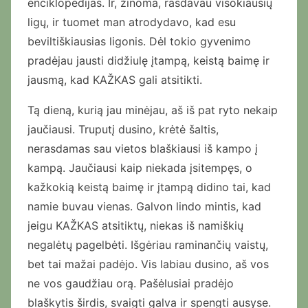
enciklopedijas. Ir, žinoma, rasdavau visokiausių
ligų, ir tuomet man atrodydavo, kad esu
beviltiškiausias ligonis. Dėl tokio gyvenimo
pradėjau jausti didžiulę įtampą, keistą baimę ir
jausmą, kad KAŽKAS gali atsitikti.
Tą dieną, kurią jau minėjau, aš iš pat ryto nekaip
jaučiausi. Truputį dusino, krėtė šaltis,
nerasdamas sau vietos blaškiausi iš kampo į
kampą. Jaučiausi kaip niekada įsitempęs, o
kažkokią keistą baimę ir įtampą didino tai, kad
namie buvau vienas. Galvon lindo mintis, kad
jeigu KAŽKAS atsitiktų, niekas iš namiškių
negalėtų pagelbėti. Išgėriau raminančių vaistų,
bet tai mažai padėjo. Vis labiau dusino, aš vos
ne vos gaudžiau orą. Pašėlusiai pradėjo
blaškytis širdis, svaigti galva ir spengti ausyse.