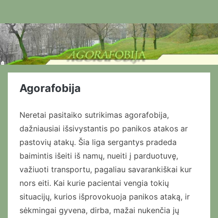
Skip
to
content
Agorafobija
Neretai pasitaiko sutrikimas agorafobija,
dažniausiai išsivystantis po panikos atakos ar
pastovių atakų. Šia liga sergantys pradeda
baimintis išeiti iš namų, nueiti į parduotuvę,
važiuoti transportu, pagaliau savarankiškai kur
nors eiti. Kai kurie pacientai vengia tokių
situacijų, kurios išprovokuoja panikos ataką, ir
sėkmingai gyvena, dirba, mažai nukenčia jų