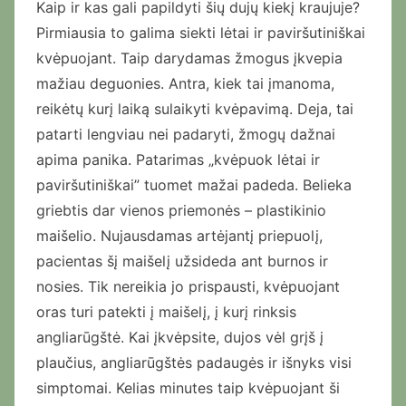
Kaip ir kas gali papildyti šių dujų kiekį kraujuje?
Pirmiausia to galima siekti lėtai ir paviršutiniškai
kvėpuojant. Taip darydamas žmogus įkvepia
mažiau deguonies. Antra, kiek tai įmanoma,
reikėtų kurį laiką sulaikyti kvėpavimą. Deja, tai
patarti lengviau nei padaryti, žmogų dažnai
apima panika. Patarimas „kvėpuok lėtai ir
paviršutiniškai” tuomet mažai padeda. Belieka
griebtis dar vienos priemonės – plastikinio
maišelio. Nujausdamas artėjantį priepuolį,
pacientas šį maišelį užsideda ant burnos ir
nosies. Tik nereikia jo prispausti, kvėpuojant
oras turi patekti į maišelį, į kurį rinksis
angliarūgštė. Kai įkvėpsite, dujos vėl grįš į
plaučius, angliarūgštės padaugės ir išnyks visi
simptomai. Kelias minutes taip kvėpuojant ši