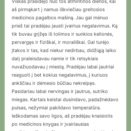
Viskas prasidėjo nuo tos atmintinos dienos, kai
aš pirmąkart į namus iškviečiau greitosios
medicinos pagalbos mašiną. Jau gal mėnuo
prieš tai pradėjau jausti įvairius negalavimus. Ką
tik buvau grįžęs iš tolimos ir sunkios kelionės,
pervargęs ir fiziškai, ir morališkai. Gal turėjo
įtakos ir tas, kad niekur nedirbau, didžiąją laiko
dalį praleisdavau namie ir tik retsykiais
nuvažiuodavau į miestą. Pradėjau labai jautriai
reaguoti į bet kokius negalavimus, į kuriuos
ankščiau ir dėmesio būčiau nekreipęs.
Pasidariau labai nervingas ir jautrus, sutriko
miegas. Kartais keistai dusindavo, padažnėdavo
pulsas, nežymiai pakildavo temperatūra.
Ieškodamas savo ligos, aš pradėjau knaisiotis
po medicinos knygas ir įvairiausias