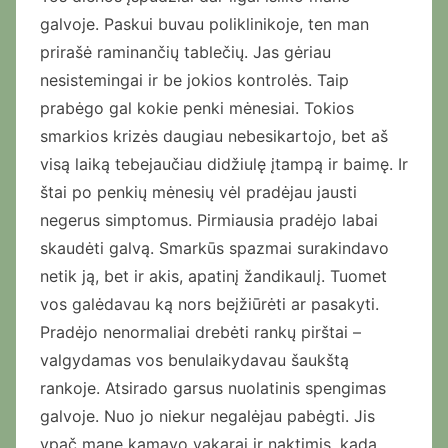
galvoje. Paskui buvau poliklinikoje, ten man
prirašė raminančių tablečių. Jas gėriau
nesistemingai ir be jokios kontrolės. Taip
prabėgo gal kokie penki mėnesiai. Tokios
smarkios krizės daugiau nebesikartojo, bet aš
visą laiką tebejaučiau didžiulę įtampą ir baimę. Ir
štai po penkių mėnesių vėl pradėjau jausti
negerus simptomus. Pirmiausia pradėjo labai
skaudėti galvą. Smarkūs spazmai surakindavo
netik ją, bet ir akis, apatinį žandikaulį. Tuomet
vos galėdavau ką nors beįžiūrėti ar pasakyti.
Pradėjo nenormaliai drebėti rankų pirštai –
valgydamas vos benulaikydavau šaukštą
rankoje. Atsirado garsus nuolatinis spengimas
galvoje. Nuo jo niekur negalėjau pabėgti. Jis
ypač mane kamavo vakarai ir naktimis, kada,