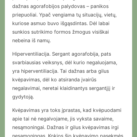
dažnas agorafobijos palydovas – panikos
priepuoliai. Ypač vengiama tų situacijų, vietų,
kuriose asmuo buvo išgąsdintas. Dėl labai
sunkios sutrikimo formos žmogus visiškai
nebeina iš namų.
Hiperventiliacija. Sergant agorafobija, pats
svarbiausias veiksnys, dėl kurio negaluojama,
yra hiperventiliacija. Tai dažnas arba gilus
kvėpavimas, dėl ko atsiranda įvairūs
negalavimai, neretai klaidinantys sergantįjį ir
gydytoją.
Kvėpavimas yra toks įprastas, kad kvėpuodami
apie tai nė negalvojame, jis vyksta savaime,
nesąmoningai. Dažnas ir gilus kvėpavimas irgi
nesąmoningas. Kokios šio kvėpavimo pasekmės,