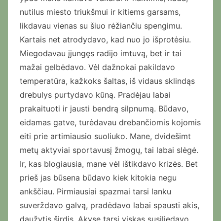
nutilus miesto triukšmui ir kitiems garsams,
likdavau vienas su šiuo rėžiančiu spengimu.
Kartais net atrodydavo, kad nuo jo išprotėsiu.
Miegodavau įjungęs radijo imtuvą, bet ir tai
mažai gelbėdavo. Vėl dažnokai pakildavo
temperatūra, kažkoks šaltas, iš vidaus sklindąs
drebulys purtydavo kūną. Pradėjau labai
prakaituoti ir jausti bendrą silpnumą. Būdavo,
eidamas gatve, turėdavau drebančiomis kojomis
eiti prie artimiausio suoliuko. Mane, dvidešimt
metų aktyviai sportavusį žmogų, tai labai slėgė.
Ir, kas blogiausia, mane vėl ištikdavo krizės. Bet
prieš jas būsena būdavo kiek kitokia negu
ankščiau. Pirmiausiai spazmai tarsi lanku
suverždavo galvą, pradėdavo labai spausti akis,
daužytis širdis. Akyse tarsi viskas susiliedavo,