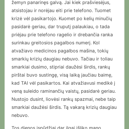
žemyn panarinęs galvą. Jai kiek prašviesėjus,
atsistojau ir norėjau eiti prie telefono. Tuomet
krizė vėl pasikartojo. Kuomet po kelių minučių
pasidarė geriau, dar truputį palaukiau, o tada
priėjau prie telefono ragelio ir drebančia ranka
surinkau greitosios pagalbos numerį. Kol
atvažiavo medicinos pagalbos mašina, tokių
smarkių krizių daugiau nebuvo. Tačiau ir toliau
smarkiai dusimo, stipriai daužėsi širdis, rankų
pirštai buvo sustingę, visą laiką jaučiau baimę,
kad TAI vėl pasikartos. Kai atvažiavusi medikė į
veną suleido raminančių vaistų, pasidarė geriau.
Nustojo dusint, liovėsi rankų spazmai, nebe taip
smarkiai daužėsi širdis. Tą vakarą krizių daugiau
nebuvo.
Tos dienos įspūdžiai dar ilgai išliko mano