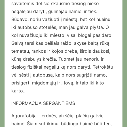
savaitėmis dėl šio skausmo tiesiog nieko
negalėjau daryti, gulinėjau namie, ir tiek.
Būdavo, noriu važiuoti į miestą, bet kol nueinu
iki autobuso stotelės, man jau galva plyšta. O
kol nuvažiuoju iki miesto, visai blogai pasidaro.
Galvą tarsi kas peiliais raižo, akyse baltą rūką
tematau, rankos ir kojos dreba, širdis daužosi,
kūną drebulys krečia. Tuomet jau nenoriu ir
tiesiog fiziškai negaliu ką nors daryti. Tetrokštu
vėl sėsti į autobusą, kaip nors sugrįžti namo,
prisigerti migdomųjų ir į lovą. Ir taip iki kito
karto…
INFORMACIJA SERGANTIEMS
Agorafobija – erdvės, aikščių, plačių gatvių
baimė. Šiam sutrikimui būdinga baimė būti ten,