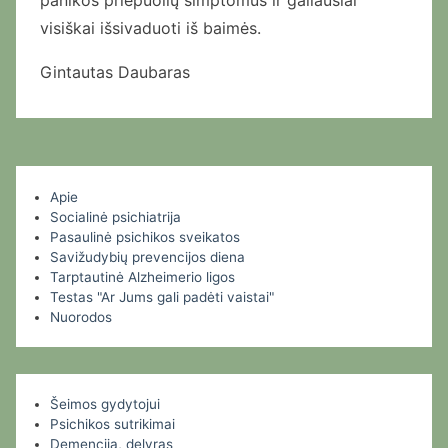
panikos priepuolių simptomus ir galiausiai
visiškai išsivaduoti iš baimės.
Gintautas Daubaras
Apie
Socialinė psichiatrija
Pasaulinė psichikos sveikatos
Savižudybių prevencijos diena
Tarptautinė Alzheimerio ligos
Testas "Ar Jums gali padėti vaistai"
Nuorodos
Šeimos gydytojui
Psichikos sutrikimai
Demencija, delyras