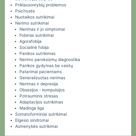
Priklausomybių problemos
Psichozės
Nuotaikos sutrikimai
Nerimo sutrikimai
Nerimas ir jo simptomai
Fobiniai sutrikimai
Agorafobija
Socialinė fobija
Panikos sutrikimas
Nerimo paroksizmų diagnostika
Panikos gydymas be vaistų
Patarimai pacientams
Generalizuotas nerimas
Nerimas ir depresija
Obsesijos - kompulsijos
Potrauminis stresas
Adaptacijos sutrikimas
Madinga liga
Somatoforminiai sutrikimai
Elgesio sindromai
Asmenybės sutrikimai