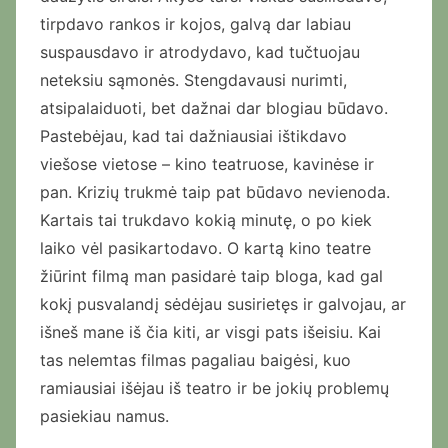
tirpdavo rankos ir kojos, galvą dar labiau
suspausdavo ir atrodydavo, kad tučtuojau
neteksiu sąmonės. Stengdavausi nurimti,
atsipalaiduoti, bet dažnai dar blogiau būdavo.
Pastebėjau, kad tai dažniausiai ištikdavo
viešose vietose – kino teatruose, kavinėse ir
pan. Krizių trukmė taip pat būdavo nevienoda.
Kartais tai trukdavo kokią minutę, o po kiek
laiko vėl pasikartodavo. O kartą kino teatre
žiūrint filmą man pasidarė taip bloga, kad gal
kokį pusvalandį sėdėjau susirietęs ir galvojau, ar
išneš mane iš čia kiti, ar visgi pats išeisiu. Kai
tas nelemtas filmas pagaliau baigėsi, kuo
ramiausiai išėjau iš teatro ir be jokių problemų
pasiekiau namus.