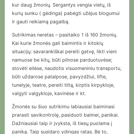
kur daug žmonių. Sergantys vengia vietų, iš
kurių sunku ( gėdinga) pabėgti užėjus blogumui
ir gauti reikiamą pagalbą.
Sutrikimas neretas – pasitaiko 1 iš 160 žmonių.
Kai kurie žmonės gali baimintis ir kitokių
situacijų: savarankiškai pereiti gatvę, likti vieni
namuose be kitų, būti pilnose parduotuvėse;
stovėti eilėse, naudotis visuomeniniu transportu,
būti uždarose patalpose, pavyzdžiui, lifte,
tunelyje, teatre, pereiti tiltą, kirptis kirpykloje,
valgyti valgykloje, kavinėse ir kt.
Žmonės su šiuo sutrikimu labiausiai baiminasi
prarasti savikontrolę, pasiduoti baimei, panikai.
Dažniausiai taip ir įvyksta, iš tiesų puolama į
paniką. Taip susidaro ydingas ratas. Be to,