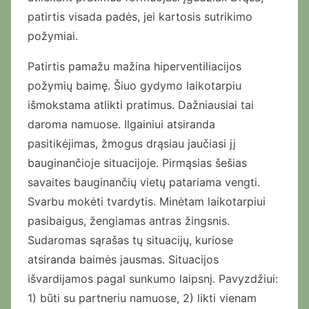
patirtis visada padės, jei kartosis sutrikimo
požymiai.
Patirtis pamažu mažina hiperventiliacijos
požymių baimę. Šiuo gydymo laikotarpiu
išmokstama atlikti pratimus. Dažniausiai tai
daroma namuose. Ilgainiui atsiranda
pasitikėjimas, žmogus drąsiau jaučiasi jį
bauginančioje situacijoje. Pirmąsias šešias
savaites bauginančių vietų patariama vengti.
Svarbu mokėti tvardytis. Minėtam laikotarpiui
pasibaigus, žengiamas antras žingsnis.
Sudaromas sąrašas tų situacijų, kuriose
atsiranda baimės jausmas. Situacijos
išvardijamos pagal sunkumo laipsnį. Pavyzdžiui:
1) būti su partneriu namuose, 2) likti vienam