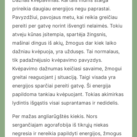
Dažnas kvėpavimas. Kartais mums staiga
prireikia daugiau energijos negu paprastai.
Pavyzdžiui, pavojaus metu, kai reikia greičiau
pereiti per gatvę norint išvengti nelaimės. Tokiu
atveju kūnas įsitempia, spartėja žingsnis,
mašinai dingus iš akių, žmogus dar kiek laiko
dažniau kvėpuoja, yra uždusęs. Tai normalaus,
tik padažnėjusio kvėpavimo pavyzdys.
Kvėpavimo dažnumas keičiasi savaime, žmogui
greitai reaguojant į situaciją. Taigi visada yra
energijos sparčiai pereiti gatvę. Ši energija
papildoma tankiau kvėpuojant. Tokias akimirkas
lydintis išgąstis visai suprantamas ir nedidelis.
Per mažas angliarūgštės kiekis. Nors
sergančiajam agorafobija iš tikrųjų niekas
negresia ir nereikia papildyti energijos, žmogus