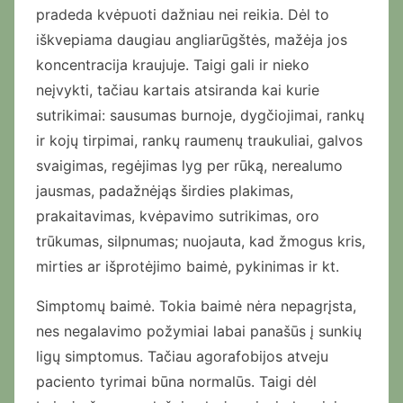
pradeda kvėpuoti dažniau nei reikia. Dėl to
iškvepiama daugiau angliarūgštės, mažėja jos
koncentracija kraujuje. Taigi gali ir nieko
neįvykti, tačiau kartais atsiranda kai kurie
sutrikimai: sausumas burnoje, dygčiojimai, rankų
ir kojų tirpimai, rankų raumenų traukuliai, galvos
svaigimas, regėjimas lyg per rūką, nerealumo
jausmas, padažnėjąs širdies plakimas,
prakaitavimas, kvėpavimo sutrikimas, oro
trūkumas, silpnumas; nuojauta, kad žmogus kris,
mirties ar išprotėjimo baimė, pykinimas ir kt.
Simptomų baimė. Tokia baimė nėra nepagrįsta,
nes negalavimo požymiai labai panašūs į sunkių
ligų simptomus. Tačiau agorafobijos atveju
paciento tyrimai būna normalūs. Taigi dėl