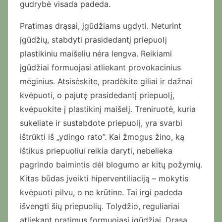
gudrybė visada padeda.
Pratimas drąsai, įgūdžiams ugdyti. Neturint
įgūdžių, stabdyti prasidedantį priepuolį
plastikiniu maišeliu nėra lengva. Reikiami
įgūdžiai formuojasi atliekant provokacinius
mėginius. Atsisėskite, pradėkite giliai ir dažnai
kvėpuoti, o pajutę prasidedantį priepuolį,
kvėpuokite į plastikinį maišelį. Treniruotė, kuria
sukeliate ir sustabdote priepuolį, yra svarbi
ištrūkti iš „ydingo rato”. Kai žmogus žino, ką
ištikus priepuoliui reikia daryti, nebelieka
pagrindo baimintis dėl blogumo ar kitų požymių.
Kitas būdas įveikti hiperventiliaciją – mokytis
kvėpuoti pilvu, o ne krūtine. Tai irgi padeda
išvengti šių priepuolių. Tolydžio, reguliariai
atliekant pratimus formuojasi įgūdžiai. Drąsa,