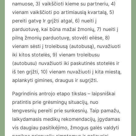
namuose, 3) vaikščioti kieme su partneriu, 4)
vienam vaikščioti po artimiausią kvartalą, 5)
pereiti gatvę Ir grįžti atgal, 6) nueiti į
parduotuvę, kai būna mažai žmonių, 7) nueiti į
pilną žmonių parduotuvę, stovėti eilėse, 8)
vienam sėsti į troleibusą (autobusą), nuvažiuoti
iki kitos stotelės, 9) vienam troleibusu
(autobusu) nuvažiuoti iki paskutinės stotelės ir
iš ten grįžti, 10) vienam nuvažiuoti į kita miestą,
aplankyti gimines, draugus ir sugrįžti.
Pagrindinis antrojo etapo tikslas – laipsniškai
pratintis prie grėsmingų situacijų, nuo
lengvesnių pereiti prie sunkesnių. Taip pamažu,
laikydamasis medikų rekomendacijų, įgydamas
vis daugiau pasitikėjimo, žmogus galės valdyti