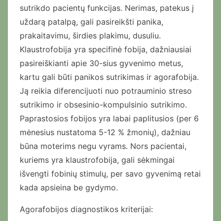
sutrikdo pacientų funkcijas. Nerimas, patekus į
uždarą patalpą, gali pasireikšti panika,
prakaitavimu, širdies plakimu, dusuliu.
Klaustrofobija yra specifinė fobija, dažniausiai
pasireiškianti apie 30-sius gyvenimo metus,
kartu gali būti panikos sutrikimas ir agorafobija.
Ją reikia diferencijuoti nuo potrauminio streso
sutrikimo ir obsesinio-kompulsinio sutrikimo.
Paprastosios fobijos yra labai paplitusios (per 6
mėnesius nustatoma 5-12 % žmonių), dažniau
būna moterims negu vyrams. Nors pacientai,
kuriems yra klaustrofobija, gali sėkmingai
išvengti fobinių stimulų, per savo gyvenimą retai
kada apsieina be gydymo.
Agorafobijos diagnostikos kriterijai: