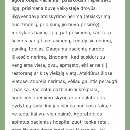
agorafobija. Pacientai, pasakodami apie savo
ligą, prisimena buvę vaikystėje drovūs,
išgyvendavę atsiskyrimo nerimą (atsiskyrimą
nuo žmonių, prie kurių jie buvo prisirišę),
mokyklos baimę, taip pat prisimena, kad tarp
šeimos narių buvo asmenų, kentėjusių nerimą,
paniką, fobijas. Dauguma pacientų nurodo
lūkesčio nerimą, žinodami, kad susidurs su
vengiama vieta, pvz., apmąsto, eiti ar neiti į
restoraną ar kitą viešąją vietą. Atsidūrus šiose
vietose, stiprėja nerimas, vėliau galintis peraugti
į paniką. Pacientai dažniausiai kreipiasi į
ligoninės priėmimo skyrių ar ambulatorijos
gydytoją tada, kai jau ištinka panikos ataka, o
ne tada, kai yra vien baimė. Agorafobijos
apimtus pacientus hospitalizuoti tenka retai,