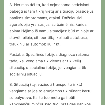
A. Nerimas dėl to, kad neįmanoma nedelsiant
pabėgti iš tam tikrų vietų ar situacijų prasidėjus
panikos simptomams, atakai. Dažniausiai
agorafobija yra susijusi su baimėmis, kurios
apima išėjimo iš namų situacijas: būti minioje ar
stovėti eilėje, eiti per tiltą, keliauti autobusu,
traukiniu ar automobiliu ir kt.
Pastaba. Specifinės fobijos diagnozė rašoma
tada, kai vengiama tik vienos ar tik kelių
situacijų, o socialinė fobija, jei vengiama tik
socialinių situacijų.
B. Situacijų (t.y. važiuoti transportu ir kt.)
vengiama ar jos toleruojamos tik būnant kartu
su palydovu. Kartu tuo metu gali būti
kankinančių minčių, kad tuoj prasidės panikos