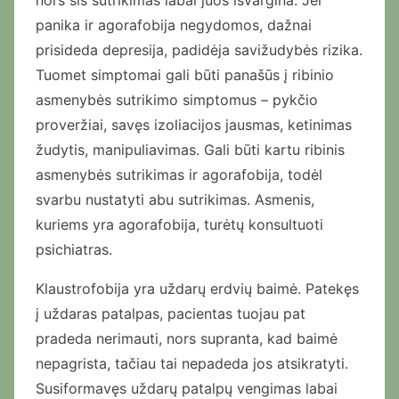
nors šis sutrikimas labai juos išvargina. Jei
panika ir agorafobija negydomos, dažnai
prisideda depresija, padidėja savižudybės rizika.
Tuomet simptomai gali būti panašūs į ribinio
asmenybės sutrikimo simptomus – pykčio
proveržiai, savęs izoliacijos jausmas, ketinimas
žudytis, manipuliavimas. Gali būti kartu ribinis
asmenybės sutrikimas ir agorafobija, todėl
svarbu nustatyti abu sutrikimas. Asmenis,
kuriems yra agorafobija, turėtų konsultuoti
psichiatras.
Klaustrofobija yra uždarų erdvių baimė. Patekęs
į uždaras patalpas, pacientas tuojau pat
pradeda nerimauti, nors supranta, kad baimė
nepagrista, tačiau tai nepadeda jos atsikratyti.
Susiformavęs uždarų patalpų vengimas labai