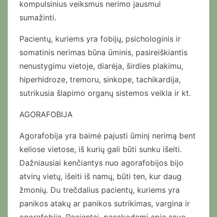
kompulsinius veiksmus nerimo jausmui
sumažinti.
Pacientų, kuriems yra fobijų, psichologinis ir
somatinis nerimas būna ūminis, pasireiškiantis
nenustygimu vietoje, diarėja, širdies plakimu,
hiperhidroze, tremoru, sinkope, tachikardija,
sutrikusia šlapimo organų sistemos veikla ir kt.
AGORAFOBIJA
Agorafobija yra baimė pajusti ūminį nerimą bent
keliose vietose, iš kurių gali būti sunku išeiti.
Dažniausiai kenčiantys nuo agorafobijos bijo
atvirų vietų, išeiti iš namų, būti ten, kur daug
žmonių. Du trečdalius pacientų, kuriems yra
panikos atakų ar panikos sutrikimas, vargina ir