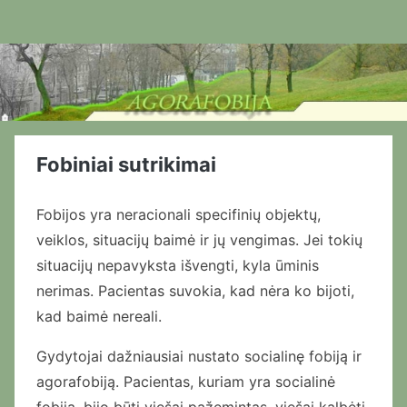
Skip
to
content
Fobiniai sutrikimai
Fobijos yra neracionali specifinių objektų,
veiklos, situacijų baimė ir jų vengimas. Jei tokių
situacijų nepavyksta išvengti, kyla ūminis
nerimas. Pacientas suvokia, kad nėra ko bijoti,
kad baimė nereali.
Gydytojai dažniausiai nustato socialinę fobiją ir
agorafobiją. Pacientas, kuriam yra socialinė