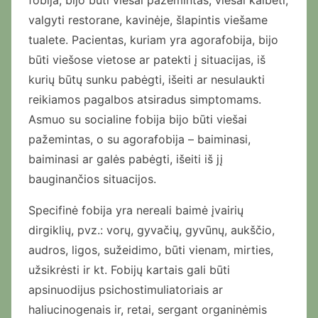
fobija, bijo būti viešai pažemintas, viešai kalbėti,
valgyti restorane, kavinėje, šlapintis viešame
tualete. Pacientas, kuriam yra agorafobija, bijo
būti viešose vietose ar patekti į situacijas, iš
kurių būtų sunku pabėgti, išeiti ar nesulaukti
reikiamos pagalbos atsiradus simptomams.
Asmuo su socialine fobija bijo būti viešai
pažemintas, o su agorafobija – baiminasi,
baiminasi ar galės pabėgti, išeiti iš jį
bauginančios situacijos.
Specifinė fobija yra nereali baimė įvairių
dirgiklių, pvz.: vorų, gyvačių, gyvūnų, aukščio,
audros, ligos, sužeidimo, būti vienam, mirties,
užsikrėsti ir kt. Fobijų kartais gali būti
apsinuodijus psichostimuliatoriais ar
haliucinogenais ir, retai, sergant organinėmis